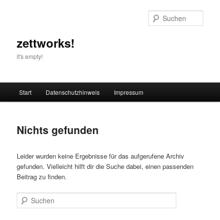
Zum
Zum
primären
sekundären
Such
Inhalt
Inhalt
springen
springen
zettworks!
it's empty!
Hauptmenü
Start
Datenschutzhinweis
Impressum
Nichts gefunden
Leider wurden keine Ergebnisse für das aufgerufene Archiv
gefunden. Vielleicht hilft dir die Suche dabei, einen passenden
Beitrag zu finden.
Suchen